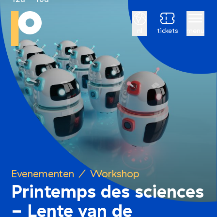
Nederlands
nl
tickets
menu
Evenementen
/
Workshop
Printemps des sciences
- Lente van de