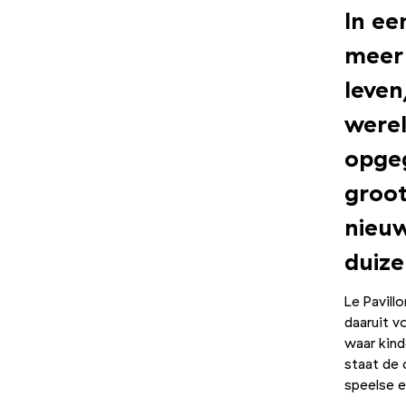
In ee
meer 
leven
werel
opgeg
groot
nieuw
duize
Le Pavill
daaruit v
waar kind
staat de 
speelse e