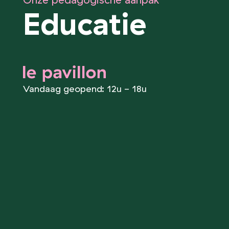
Onze pedagogische aanpak
Educatie
le pavillon
Vandaag geopend: 12u - 18u