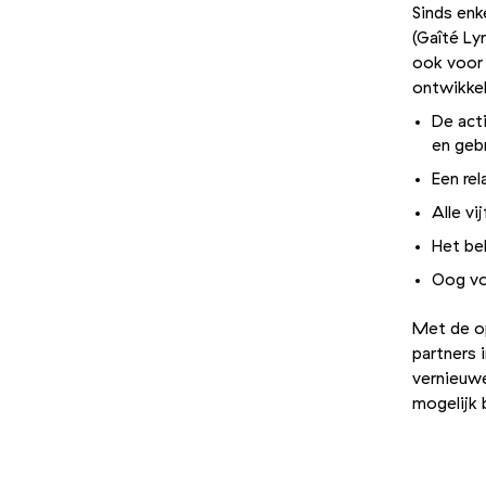
Sinds enk
(Gaîté Ly
ook voor
ontwikkel
De act
en geb
Een re
Alle v
Het be
Oog vo
Met de o
partners
vernieuwe
mogelijk 
Foto 1/2