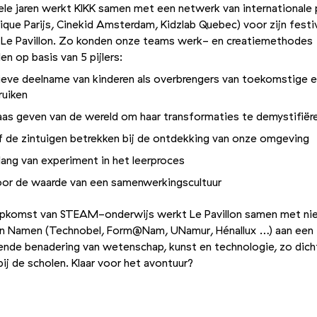
ele jaren werkt KIKK samen met een netwerk van internationale 
rique Parijs, Cinekid Amsterdam, Kidzlab Quebec) voor zijn festi
 Le Pavillon. Zo konden onze teams werk- en creatiemethodes
en op basis van 5 pijlers:
ieve deelname van kinderen als overbrengers van toekomstige e
ruiken
laas geven van de wereld om haar transformaties te demystifiër
ijf de zintuigen betrekken bij de ontdekking van onze omgeving
lang van experiment in het leerproces
or de waarde van een samenwerkingscultuur
pkomst van STEAM-onderwijs werkt Le Pavillon samen met n
 in Namen (Technobel, Form@Nam, UNamur, Hénallux …) aan een
nde benadering van wetenschap, kunst en technologie, zo dich
bij de scholen. Klaar voor het avontuur?
Foto 2/2