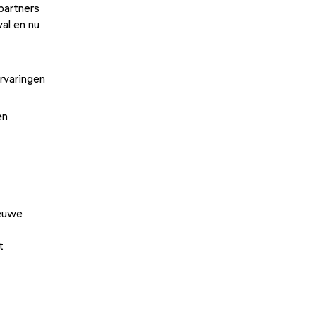
partners
val en nu
rvaringen
en
ieuwe
t