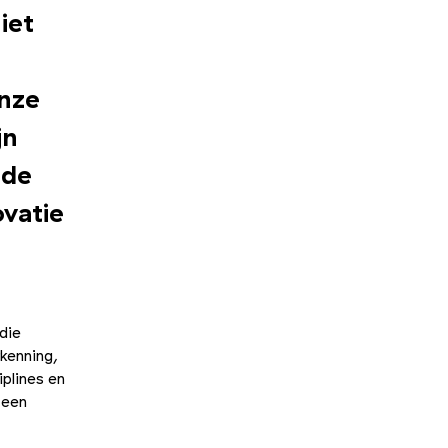
iet
onze
jn
 de
vatie
die
kenning,
iplines en
 een