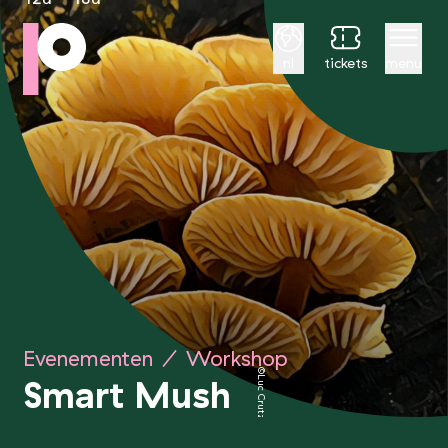
Nederlands
nl
tickets
menu
Evenementen
/
Workshop
©Luc Crutzen
Smart Mush