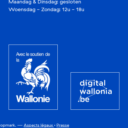
Maandag
&
Dinsdag: gesloten
Woensdag - Zondag: 12u - 18u
Avec le soutien de la Wallonie
Digital Wallonia
ropmark
.
—
Aspects légaux
•
Presse