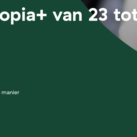
pia+ van 23 to
 manier