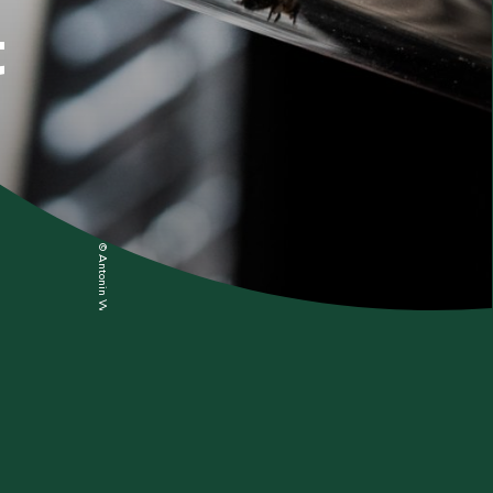
t
© Antonin Weber