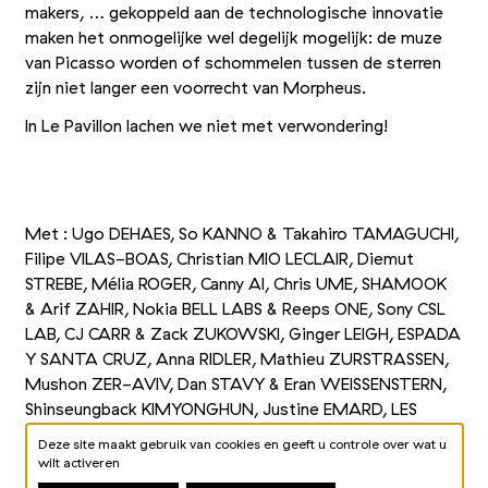
makers, … gekoppeld aan de technologische innovatie
maken het onmogelijke wel degelijk mogelijk: de muze
van Picasso worden of schommelen tussen de sterren
zijn niet langer een voorrecht van Morpheus.
In Le Pavillon lachen we niet met verwondering!
+2
Foto 1/5
Foto 2/5
Foto 3/5
Met : Ugo DEHAES, So KANNO
&
Takahiro TAMAGUCHI,
Filipe VILAS-BOAS, Christian MIO LECLAIR, Diemut
STREBE, Mélia ROGER, Canny AI, Chris UME, SHAMOOK
&
Arif ZAHIR, Nokia BELL LABS
&
Reeps ONE, Sony CSL
LAB, CJ CARR
&
Zack ZUKOWSKI, Ginger LEIGH, ESPADA
Y SANTA CRUZ, Anna RIDLER, Mathieu ZURSTRASSEN,
Mushon ZER-AVIV, Dan STAVY
&
Eran WEISSENSTERN,
Shinseungback KIMYONGHUN, Justine EMARD, LES
YEUX D’ARGOS, SUPERBE, LAB212, Klaus OBERMAIER,
Deze site maakt gebruik van cookies en geeft u controle over wat u
Gene KOGAN
wilt activeren