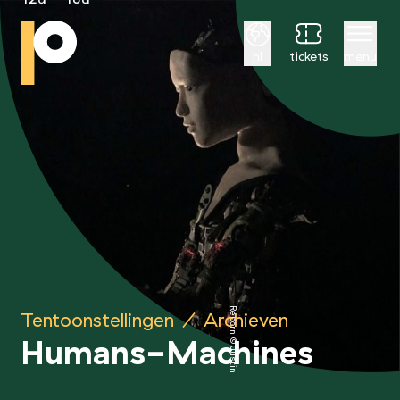
Nederlands
nl
tickets
menu
Reborn © Justine Emard
Tentoonstellingen
/
Archieven
Humans-Machines