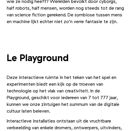
wie ze nodig heeft? Werelden bevolkt door cyborgs,
half robots, half mensen, worden nog steeds tot de rang
van science fiction gerekend. De symbiose tussen mens
en machine lijkt echter niet zo’n verre fantasie te zijn.
+2
Foto 1/5
Foto 2/5
Foto 3/5
Le Playground
Deze interactieve ruimte in het teken van het spel en
experimenten biedt een kijk op de troeven van
technologie op het vlak van creativiteit. In de
Playground, geschikt voor iedereen van 7 tot 777 jaar,
kunnen we onze zintuigen het summum van de digitale
cultuur laten beleven.
Interactieve installaties ontstaan uit de vruchtbare
verbeelding van enkele dromers, ontwerpers, uitvinders,