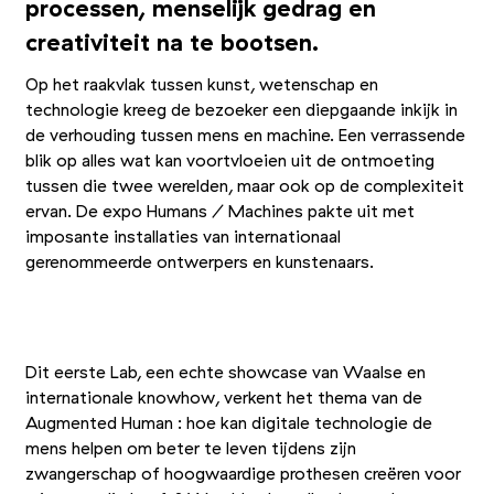
processen, menselijk gedrag en
creativiteit na te bootsen.
Op het raakvlak tussen kunst, wetenschap en
technologie kreeg de bezoeker een diepgaande inkijk in
de verhouding tussen mens en machine. Een verrassende
blik op alles wat kan voortvloeien uit de ontmoeting
tussen die twee werelden, maar ook op de complexiteit
ervan. De expo Humans / Machines pakte uit met
imposante installaties van internationaal
gerenommeerde ontwerpers en kunstenaars.
+13
Foto 1/16
Foto 2/16
Foto 3/16
Dit eerste Lab, een echte showcase van Waalse en
internationale knowhow, verkent het thema van de
Augmented Human : hoe kan digitale technologie de
mens helpen om beter te leven tijdens zijn
zwangerschap of hoogwaardige prothesen creëren voor