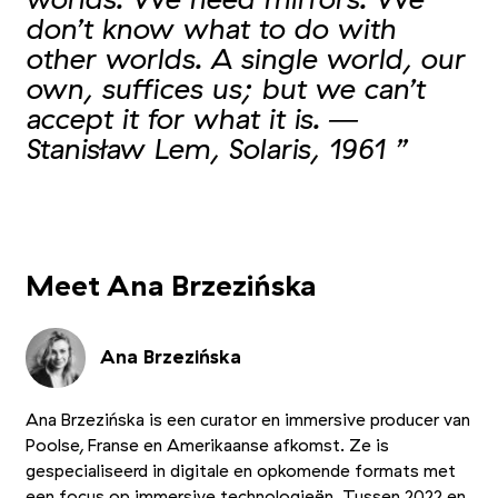
don’t know what to do with
other worlds. A single world, our
own, suffices us; but we can’t
accept it for what it is. ―
Stanisław Lem, Solaris, 1961 ”
+2
Foto 1/5
Foto 2/5
Foto 3/5
Meet Ana Brzezińska
Ana Brzezińska
Ana Brzezińska is een curator en immersive producer van
Poolse, Franse en Amerikaanse afkomst. Ze is
gespecialiseerd in digitale en opkomende formats met
een focus op immersive technologieën. Tussen 2022 en