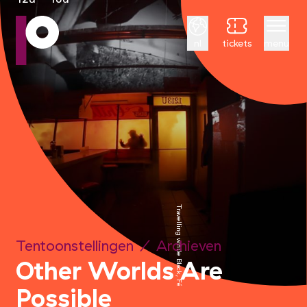
Nederlands
nl
tickets
menu
Travelling while Black, Félix
Tentoonstellingen
/
Archieven
Other Worlds Are
Possible
&