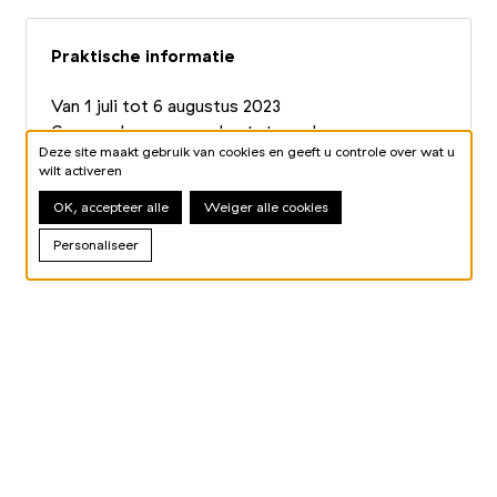
Praktische informatie
Van 1 juli tot 6 augustus 2023
Geopend van woensdag tot zondag
Deze site maakt gebruik van cookies en geeft u controle over wat u
12 uur - 18 uur
wilt activeren
Tarieven
OK, accepteer alle
Weiger alle cookies
Boek uw ticket
Personaliseer