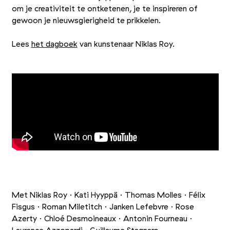
om je creativiteit te ontketenen, je te inspireren of
gewoon je nieuwsgierigheid te prikkelen.
Lees
het dagboek
van kunstenaar Niklas Roy.
+10
Foto 1/13
Foto 2/13
Foto 3/13
Met Niklas Roy · Kati Hyyppä · Thomas Molles · Félix
Fisgus · Roman Miletitch · Janken Lefebvre · Rose
Azerty · Chloé Desmoineaux · Antonin Fourneau ·