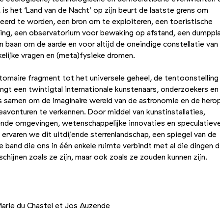
 is het
‘
Land van de Nacht’ op zijn beurt de laatste grens om
eerd te worden, een bron om te exploiteren, een toeristische
ng, een observatorium voor bewaking op afstand, een dumppl
en baan om de aarde en voor altijd de oneindige constellatie van
elijke vragen en (meta)fysieke dromen.
tomaire fragment tot het universele geheel, de tentoonstelling 
ngt een twintigtal internationale kunstenaars, onderzoekers en
s samen om de imaginaire wereld van de astronomie en de herop
eavonturen te verkennen. Door middel van kunstinstallaties,
nde omgevingen, wetenschappelijke innovaties en speculatiev
 ervaren we dit uitdijende sterrenlandschap, een spiegel van de
 band die ons in één enkele ruimte verbindt met al die dingen d
rschijnen zoals ze zijn, maar ook zoals ze zouden kunnen zijn.
+3
Foto 2/6
Foto 3/6
Marie du Chastel et Jos Auzende