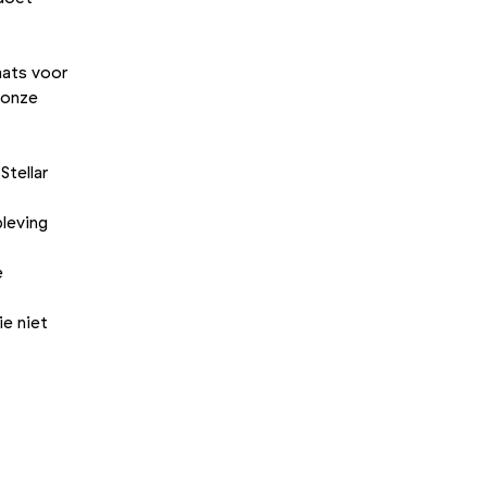
aats voor
 onze
Stellar
leving
e
ie niet