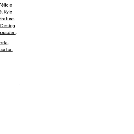
Félicie
é
,
Kyle
rature
,
 Design
Housden
.
oria
,
partan