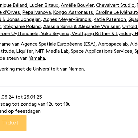
nique Béland
,
Lucien Bitaux
,
Amélie Bouvier
,
Chevalvert Studio
,
e d’Orves
,
Pepa Ivanova
,
Kongo Astronauts
,
Caroline Le Méhaut
d
&
Jonas Jongejan
,
Agnes Meyer-Brandis
,
Katie Paterson
,
Quad
k
,
Stéphanie Roland
,
Alessia Sanna
&
Alexandre Weisser
,
Unfold
eroen Uyttendaele, Yoko Seyama, Wolfgang Bittner
&
Lyndsey 
name van
Agence Spatiale Européenne (ESA)
,
Aerospacelab
,
Ald
atitude
,
Liquifer
,
MIT Media Lab
,
Space Applications Services
,
S
de steun van
Yamaha
.
werking met de
Universiteit van Namen
.
.06.24 tot 26.01.25
dag tot zondag van 12u tot 18u
nd op feestdagen
Ticket