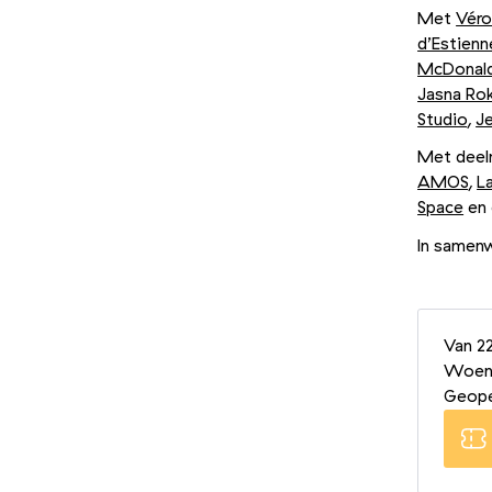
Met
Véro
d’Estienn
McDonal
Jasna Ro
Studio
,
J
Met deel
AMOS
,
L
Space
en 
In samen
Van 22
Woens
Geope