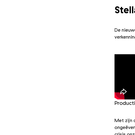
Stel
De nieuwe
verkennin
Product
Met zijn 
ongeëvena
crisis on