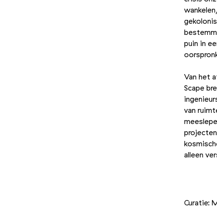
wankelen,
gekolonis
bestemmi
puin in e
oorspronk
Van het a
Scape bre
ingenieur
van ruimt
meeslepe
projecten
kosmische
alleen ve
Foto 1/6
Curatie: 