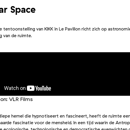
lar Space
 tentoonstelling van KIKK in Le Pavillon richt zich op astronomi
g van de ruimte.
ion: VLR Films
diepe hemel die hypnotiseert en fascineert, heeft de ruimte ee
arde fascinatie voor de mensheid. In een tijd waarin de Antr
ze ecologische, technologische en democratische evenwichten