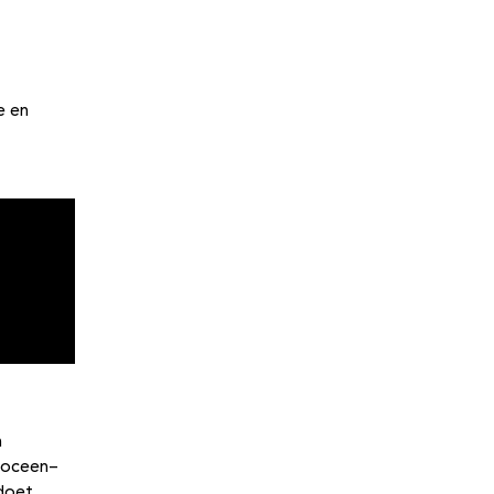
e en
n
opoceen-
 doet