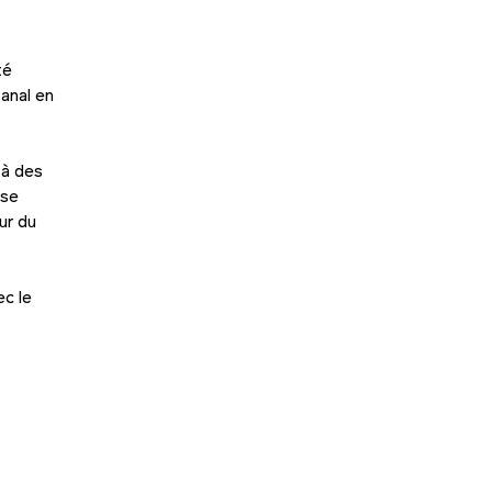
té
sanal en
 à des
 se
ur du
ec le