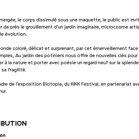
mergée, le corps dissimulé sous une maquette, le public est invi
r de près le grouillement d’un jardin imaginaire, microcosme arti
le évolution.
onde coloré, délicat et surprenant, par cet émerveillement face
mples, Au jardin des potiniers nous offre de nouvelles clés pour
er à la nature et porter avec poésie un regard neuf sur la splende
sa fragilité.
adre de l’exposition Biotopia, du KIKK Festival, en partenariat av
ur.
Photo 2/3
Photo 3/3
IBUTION
ion