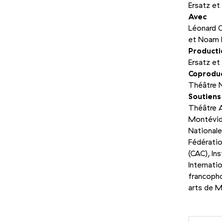
Ersatz et
Avec
Léonard C
et Noam 
Producti
Ersatz et
Coprodu
Théâtre 
Soutiens
Théâtre A
Montévidé
Nationale
Fédératio
(CAC), In
Internati
francopho
arts de 