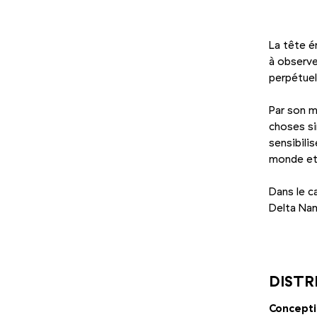
La tête é
à observe
perpétuel
Par son m
choses si
sensibilis
monde et 
Dans le c
Delta Nam
Photo 1/3
DISTR
Concept