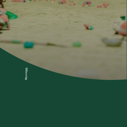
©Bsoulage