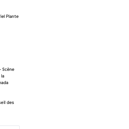
iel Plante
– Scène
 la
anada
eil des