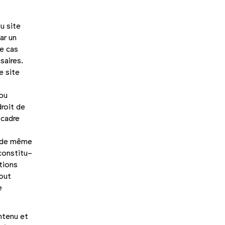
u site
ar un
le cas
saires.
e site
 ou
droit de
 cadre
, de même
constitu­
­tions
Tout
e
ontenu et