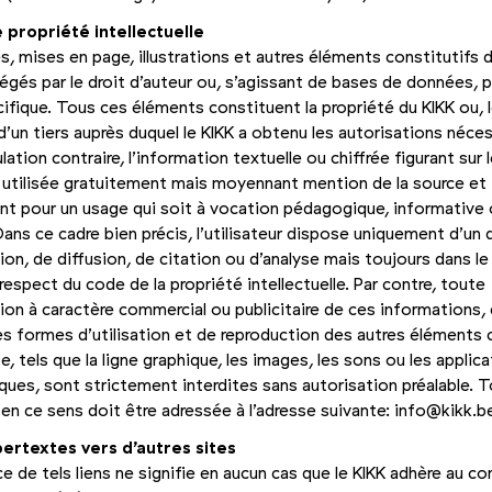
 propriété intellectuelle
s, mises en page, illustrations et autres éléments constitutifs d
égés par le droit d’auteur ou, s’agissant de bases de données, p
cifique. Tous ces éléments constituent la propriété du KIKK ou, 
d’un tiers auprès duquel le KIKK a obtenu les autorisations néces
lation contraire, l’information textuelle ou chiffrée figurant sur l
 utilisée gratui­tement mais moyennant mention de la source et
t pour un usage qui soit à vocation pédagogique, informative
 Dans ce cadre bien précis, l’utilisateur dispose uniquement d’un 
ion, de diffusion, de citation ou d’analyse mais toujours dans le
 respect du code de la propriété intellectuelle. Par contre, toute
ion à caractère commercial ou publicitaire de ces informations
s formes d’utilisation et de reproduction des autres éléments 
te, tels que la ligne graphique, les images, les sons ou les applica
ques, sont strictement interdites sans autorisation préalable. 
n ce sens doit être adressée à l’adresse suivante: info@​kikk.​b
pertextes vers d’autres sites
ce de tels liens ne signifie en aucun cas que le KIKK adhère au c