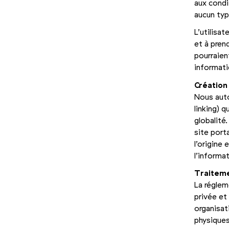
aux condi
aucun typ
L’utilisat
et à pren
pourraien
informati
Création 
Nous auto
linking) q
globalité.
site port
l’origine
l’informat
Traiteme
La réglem
privée et 
organisat
physiques