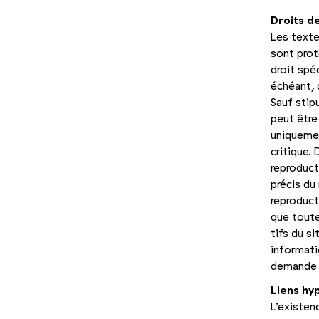
Droits de
Les texte
sont prot
droit spé
échéant, 
Sauf stipu
peut être
uniquemen
critique.
reproduct
précis du
reproduct
que toute
tifs du si
informati
demande e
Liens hy
L’existen