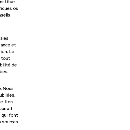
nsti­tue
ifiques ou
seils
rales
sance et
tion. Le
à tout
bilité de
iées.
é
e. Nous
ubliées.
. Il en
ourrait
 qui font
es sources