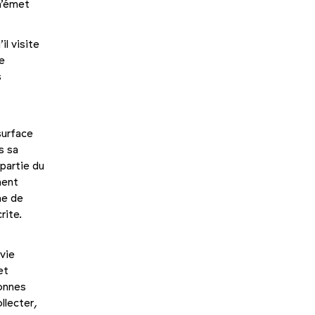
 n’émet
il visite
e
s
ur­face
s sa
 partie du
ment
ne de
rite.
vie
et
sonnes
llecter,