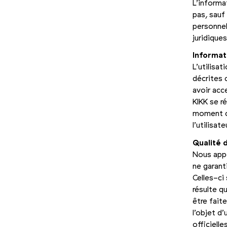
L’informa
pas, sauf
personnel
juridiques
Informati
L’utilisa
décrites 
avoir acc
KIKK se r
moment ce
l’utilisa
Qualité d
Nous appo
ne garant
Celles-ci 
résulte qu
être fait
l’objet d’
officielle