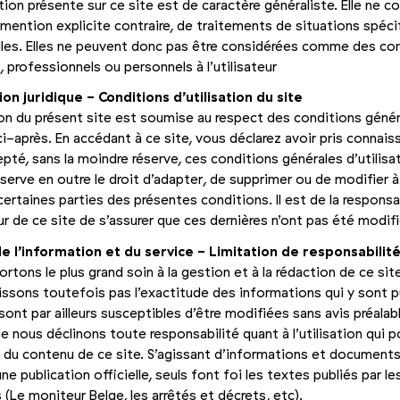
tion présente sur ce site est de caractère généraliste. Elle ne co
 mention explicite contraire, de traitements de situations spé­c
les. Elles ne peuvent donc pas être considérées comme des con
, professionnels ou personnels à l’utilisateur
on juridique - Conditions d’utilisation du site
tion du présent site est soumise au respect des conditions géné
ci-après. En accédant à ce site, vous déclarez avoir pris connais
epté, sans la moindre réserve, ces conditions générales d’utilisa­
éserve en outre le droit d’adapter, de suppri­mer ou de modifier 
rtaines parties des présentes condi­tions. Il est de la responsa
teur de ce site de s’assurer que ces dernières n’ont pas été modif
e l’information et du service - Limitation de responsabilit
rtons le plus grand soin à la gestion et à la rédaction de ce sit
issons toutefois pas l’exactitude des informations qui y sont p
sont par ailleurs susceptibles d’être modifiées sans avis préalable
e nous déclinons toute responsabilité quant à l’utili­sation qui p
e du contenu de ce site. S’agissant d’informations et documents
une publication officielle, seuls font foi les textes publiés par l
s (Le moniteur Belge, les arrêtés et décrets, etc).