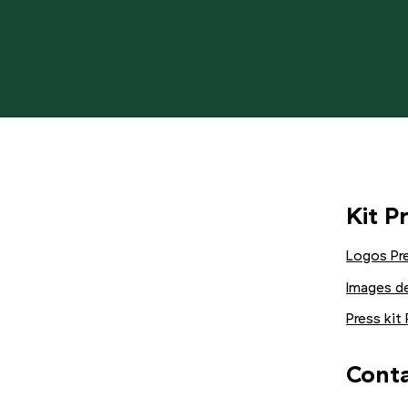
Kit P
Logos Pr
Images d
Press kit
Cont