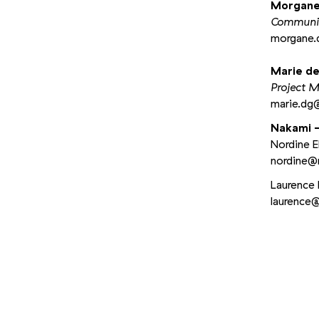
Morgane
Communi
morgane.​
Marie d
Project 
marie.​dg@
Nakami 
Nordine E
nordine@​
Laurence
laurence@