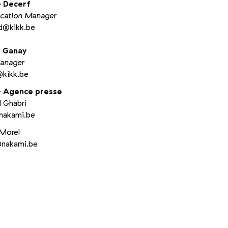
 Decerf
cation Manager
d@​kikk.​be
e Ganay
Manager
​kikk.​be
- Agence presse
l Ghabri
nakami.​be
 Morel
​nakami.​be