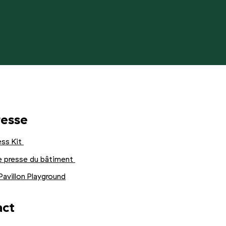
resse
ess Kit
e presse du bâtiment
 Pavillon Playground
act