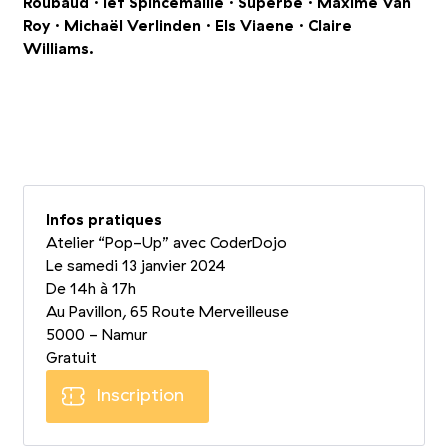
Roubaud · Ief Spincemaille · Superbe · Maxime Van
Roy · Michaël Verlinden · Els Viaene · Claire
Williams.
+6
Photo 1/9
Photo 2/9
Photo 3/9
Infos pratiques
Atelier
“
Pop-Up” avec CoderDojo
Le samedi 13 janvier 2024
De 14h à 17h
Au Pavillon, 65 Route Merveilleuse
5000 - Namur
Gratuit
Inscription