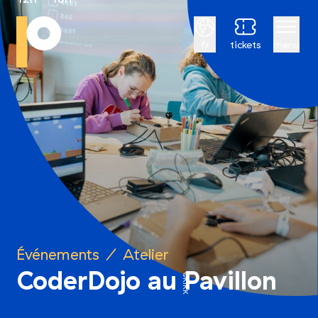
Français
fr
tickets
menu
Événements
/
Atelier
CoderDojo au Pavillon
©KIKK