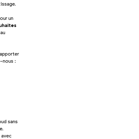
tissage.
pour un
ouhaites
 au
d’apporter
s-nous :
oud sans
e.
 avec