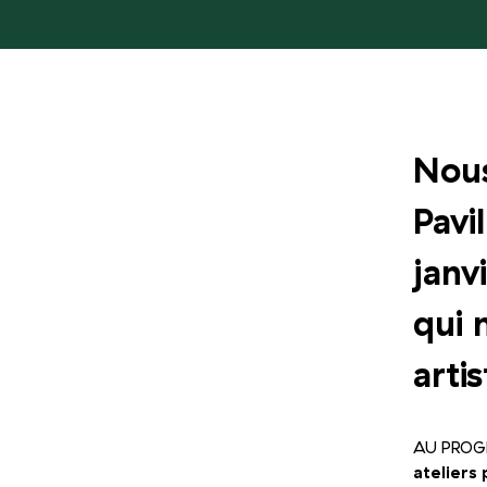
Nous
Pavi
janv
qui 
arti
AU PRO
ateliers