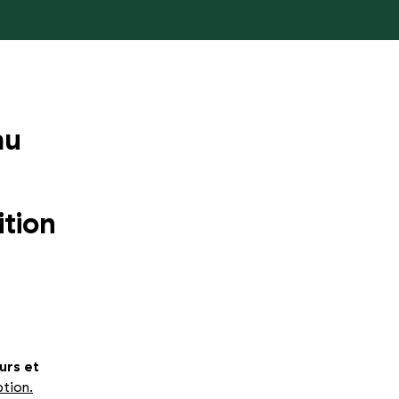
au
ition
urs et
ption.