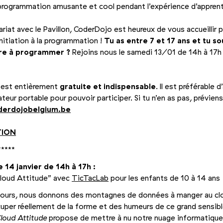
 programmation amusante et cool pendant l’expérience d’appren
ariat avec le Pavillon, CoderDojo est heureux de vous accueillir 
initiation à la programmation !
Tu as entre 7 et 17 ans et tu s
re à programmer ?
Rejoins nous le samedi 13/01 de 14h à 17h
é est entièrement
gratuite et indispensable
. Il est préférable 
ateur portable pour pouvoir participer. Si tu n’en as pas, prévien
derdojobelgium.​be
TION
*****
 14 janvier de 14h à 17h :
loud Attitude” avec
TicTacLab
pour les enfants de 10 à 14 ans
jours, nous donnons des montagnes de données à manger au cl
uper réellement de la forme et des humeurs de ce grand sensibl
loud Attitude
propose de mettre à nu notre nuage informatique