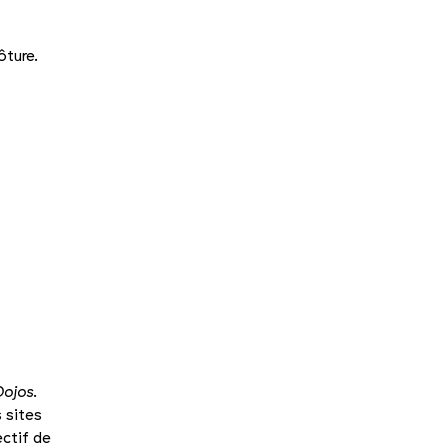
ôture.
Dojos
.
 sites
ectif de