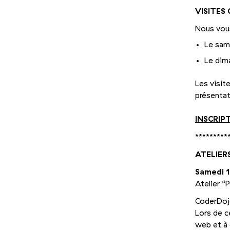
VISITES
Nous vous
Le sam
Le dim
Les visit
présentati
INSCRIP
*********
ATELIER
Samedi 1
Atelier
“
P
CoderDojo
Lors de c
web et à 