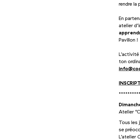
rendre la
En parten
atelier d’
apprend
Pavillon !
L’activit
ton ordin
info@​co
INSCRIP
*********
Dimanche
Atelier
“
C
Tous les 
se préocc
L’atelier
C