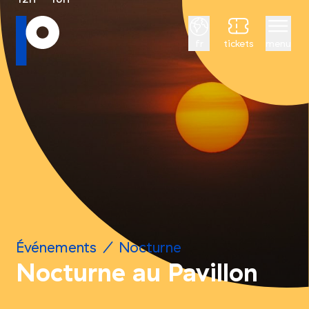
Français
fr
tickets
menu
Événements
/
Nocturne
Nocturne au Pavillon