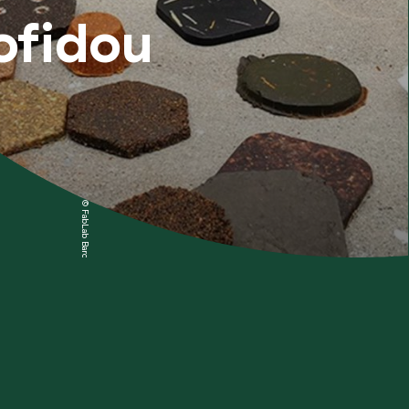
ofidou
© FabLab Barcelona