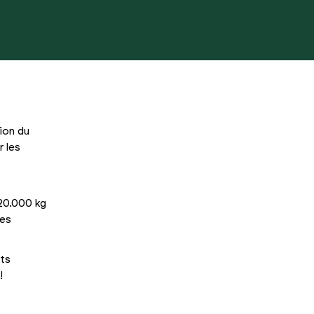
ion du
r les
720.000 kg
les
ets
e!