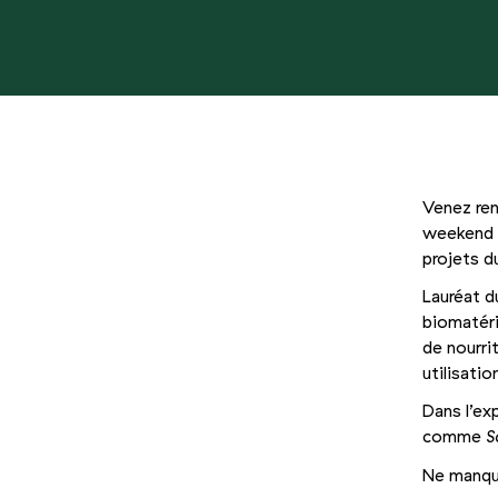
Venez ren
weekend B
projets du
Lauréat 
biomatéri
de nourri
utilisatio
Dans l’ex
comme
S
Ne manque