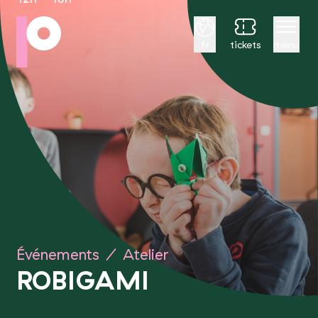
Français
fr
tickets
menu
Événements
/
Atelier
ROBIGAMI