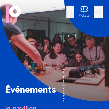
Français
fr
tickets
menu
Ugo Dehaes, Simple Machines © Simon Fusillier
Événements