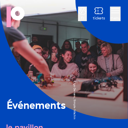
Français
fr
tickets
menu
Ugo Dehaes, Simple Machines © Simon Fusillier
Événements