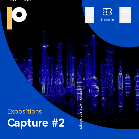
Français
fr
tickets
menu
Claire Williams, Les Télépathes ©Hugo Bougouin
Expositions
Capture #2