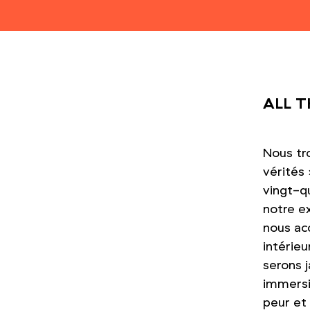
ALL T
Nous tro
vérités 
vingt-qu
notre e
nous ac
intérieu
serons 
immersiv
peur et 