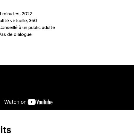
1 minutes, 2022
alité virtuelle, 360
Conseillé à un public adulte
Pas de dialogue
Photo 2/3
Photo 3/3
its