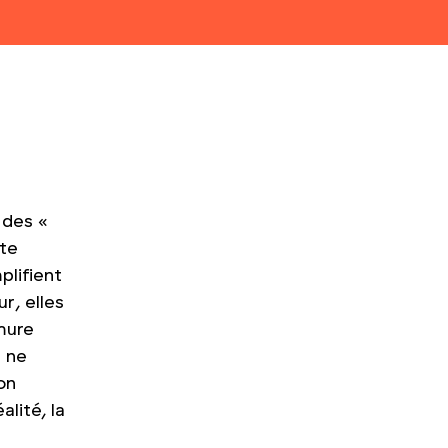
 des «
pte
plifient
r, elles
mure
s ne
on
alité, la