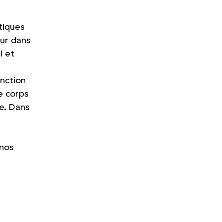
tiques
tur dans
l et
inction
e corps
e. Dans
 nos