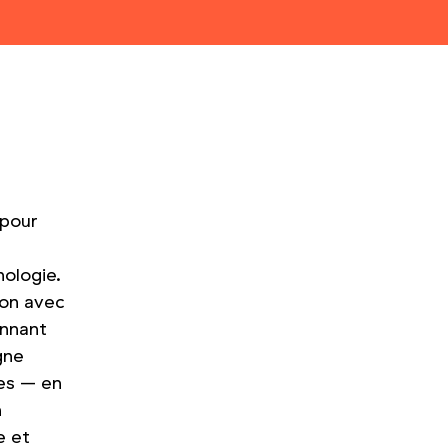
 pour
nologie.
ion avec
onnant
gne
ues – en
n
e et