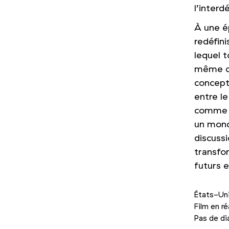
l’inter
À une ép
redéfin
lequel 
même co
concepti
entre le
comme u
un mond
discussi
transfo
futurs e
États-Uni
Film en r
Pas de di