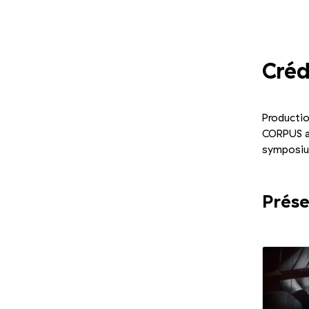
Photo 1/2
Créd
Productio
CORPUS a 
symposi
Prése