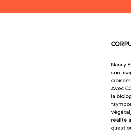
CORPUS
Nancy Ba
son usa
croiseme
Avec CO
la biol
“
symbor
végétal
réalité
question