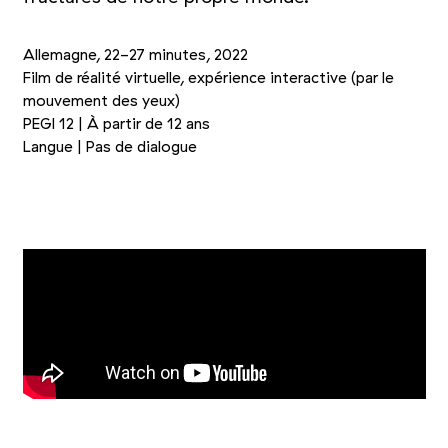
Allemagne, 22-27 minutes, 2022
Film de réalité virtuelle, expérience interactive (par le
mouvement des yeux)
PEGI 12 | À partir de 12 ans
Langue | Pas de dialogue
+1
Photo 1/4
Photo 2/4
Photo 3/4