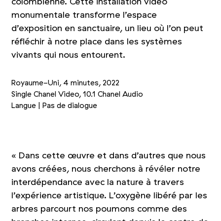
colombienne. Cette installation vidéo
monumentale transforme l’espace
d’exposition en sanctuaire, un lieu où l’on peut
réfléchir à notre place dans les systèmes
vivants qui nous entourent.
Royaume-Uni, 4 minutes, 2022
Single Chanel Video, 10.1 Chanel Audio
Langue | Pas de dialogue
Photo 1/3
Photo 2/3
Photo 3/3
«
Dans cette œuvre et dans d’autres que nous
avons créées, nous cherchons à révéler notre
interdépendance avec la nature à travers
l’expérience artistique. L’oxygène libéré par les
arbres parcourt nos poumons comme des