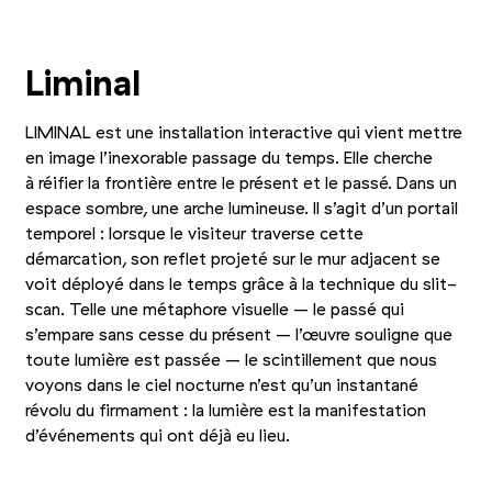
+5
Photo 1/8
Photo 2/8
Photo 3/8
Liminal
LIMINAL est une installation interactive qui vient mettre
en image l’inexorable passage du temps. Elle cherche
à réifier la frontière entre le présent et le passé. Dans un
espace sombre, une arche lumineuse. Il s’agit d’un portail
temporel : lorsque le visiteur traverse cette
démarcation, son reflet projeté sur le mur adjacent se
voit déployé dans le temps grâce à la technique du slit-
scan. Telle une métaphore visuelle – le passé qui
s’empare sans cesse du présent – l’œuvre souligne que
toute lumière est passée – le scintillement que nous
voyons dans le ciel nocturne n’est qu’un instantané
révolu du firmament : la lumière est la manifestation
d’événements qui ont déjà eu lieu.