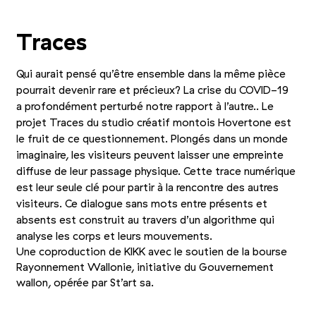
+1
Photo 1/4
Photo 2/4
Photo 3/4
Traces
Qui aurait pensé qu’être ensemble dans la même pièce
pourrait devenir rare et précieux? La crise du COVID-19
a profondément perturbé notre rapport à l’autre.. Le
projet Traces du studio créatif montois Hovertone est
le fruit de ce questionnement. Plongés dans un monde
imaginaire, les visiteurs peuvent laisser une empreinte
diffuse de leur passage physique. Cette trace numérique
est leur seule clé pour partir à la rencontre des autres
visiteurs. Ce dialogue sans mots entre présents et
absents est construit au travers d’un algorithme qui
analyse les corps et leurs mouvements.
Une coproduction de KIKK avec le soutien de la bourse
Rayonnement Wallonie, initiative du Gouvernement
wallon, opérée par St’art sa.