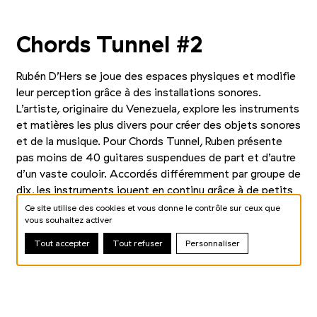
Photo 1/3
Photo 2/3
Photo 3/3
Chords Tunnel #2
Rubén D’Hers se joue des espaces physiques et modifie
leur perception grâce à des installations sonores.
L’artiste, originaire du Venezuela, explore les instruments
et matières les plus divers pour créer des objets sonores
et de la musique. Pour Chords Tunnel, Ruben présente
pas moins de 40 guitares suspendues de part et d’autre
d’un vaste couloir. Accordés différemment par groupe de
dix, les instruments jouent en continu grâce à de petits
moteurs qui activent les cordes. Au fur et à mesure de
Ce site utilise des cookies et vous donne le contrôle sur ceux que
vous souhaitez activer
ses pas, le visiteur expérimente une transition
harmonique inscrite dans un espace physique modifié.
Tout accepter
Tout refuser
Personnaliser
Photo 1/2
Photo 2/2