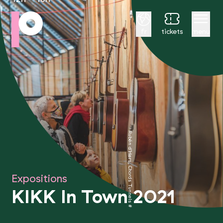
Français
fr
tickets
menu
Rubén d’Hers, Chords Tunnels #2, 2019 © Simon Fusillier
Expositions
KIKK In Town 2021