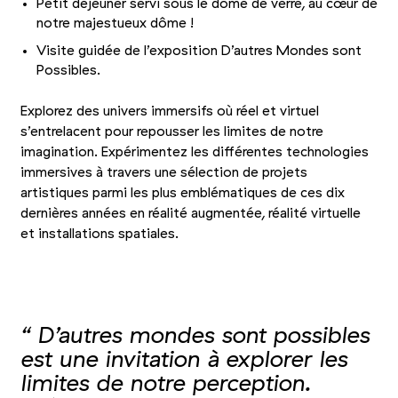
Petit déjeuner servi sous le dôme de verre, au cœur de
notre majestueux dôme !
Visite guidée de l’exposition D’autres Mondes sont
Possibles.
Explorez des univers immersifs où réel et virtuel
s’entrelacent pour repousser les limites de notre
imagination. Expérimentez les différentes technologies
immersives à travers une sélection de projets
artistiques parmi les plus emblématiques de ces dix
dernières années en réalité augmentée, réalité virtuelle
et installations spatiales.
+2
Photo 1/5
Photo 2/5
Photo 3/5
“ D’autres mondes sont possibles
est une invitation à explorer les
limites de notre perception.