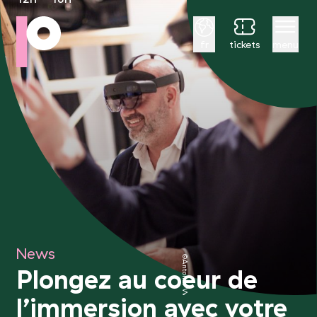
Français
fr
tickets
menu
News
©Antonin Weber
Plongez au coeur de
l’immersion avec votre