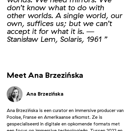
don’t know what to do with
other worlds. A single world, our
own, suffices us; but we can’t
accept it for what it is. ―
Stanisław Lem, Solaris, 1961 ”
+2
Foto 1/5
Foto 2/5
Foto 3/5
Meet Ana Brzezińska
Ana Brzezińska
Ana Brzezińska is een curator en immersive producer van
Poolse, Franse en Amerikaanse afkomst. Ze is
gespecialiseerd in digitale en opkomende formats met
een focus op immersive technologieën. Tussen 2022 en