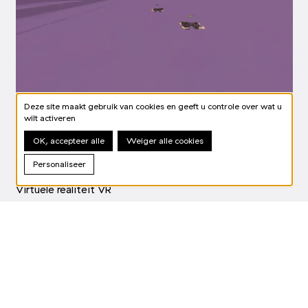
Deze site maakt gebruik van cookies en geeft u controle over wat u
wilt activeren
OK, accepteer alle
Weiger alle cookies
May Abdalla and Barry Gene Murphy
Personaliseer
GOLIATH: PLAYING WITH REALITY
Virtuele realiteit VR
MEER INFO