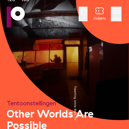
Nederlands
nl
tickets
menu
Travelling while Black, Félix
Tentoonstellingen
Other Worlds Are
Possible
&