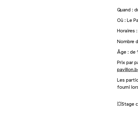
Quand : du
Où : Le P
Horaires 
Nombre d
Âge : de 
Prix par p
pavillon.​b
Les par​ti
fourni lor
💥Stage 