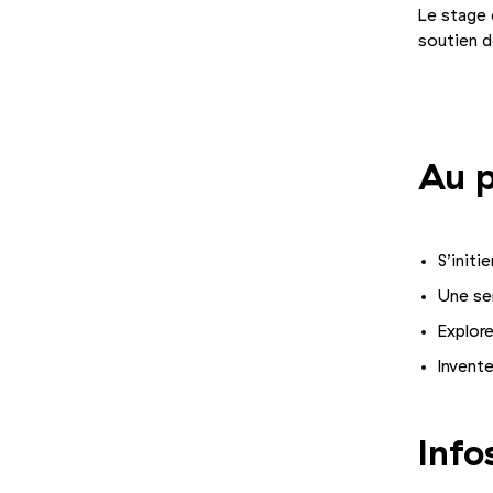
Le stage 
soutien d
Photo 1/5
Au 
S’initi
Une se
Explore
Invente
Info