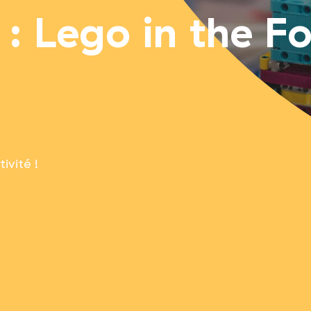
 : Lego in the F
ivité !