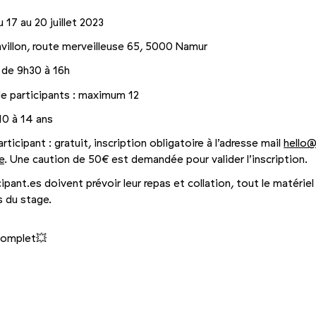
 17 au 20 juillet 2023
avillon, route merveilleuse 65, 5000 Namur
: de 9h30 à 16h
e participants : maximum 12
10 à 14 ans
articipant : gratuit, inscription obligatoire à l’adresse mail
hello@​
e
. Une caution de 50€ est demandée pour valider l’inscription.
c​i​pant​.es doivent prévoir leur repas et collation, tout le matériel
s du stage.
complet💥