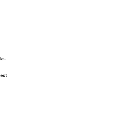
le-​
 est