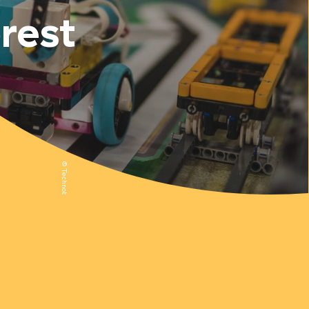
orest
© Technobel