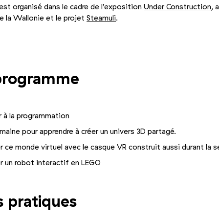
est organisé dans le cadre de l’exposition
Under Construction
, 
e la Wallonie et le projet
Steamuli
.
+2
Photo 2/5
Photo 3/5
programme
er à la programmation
maine pour apprendre à créer un univers 3D partagé.
r ce monde virtuel avec le casque VR construit aussi durant la 
r un robot interactif en LEGO
s pratiques