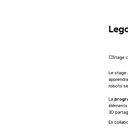
Lego
💥Stage 
Le stage
apprendra
robots se
La
progra
éléments 
3D partag
En collab