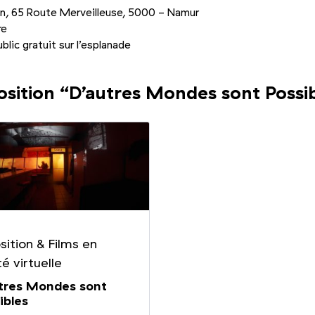
on, 65 Route Merveilleuse, 5000 - Namur
re
blic gratuit sur l’esplanade
osition
“
D’autres Mondes sont Possi
sition
&
Films en
té virtuelle
tres Mondes sont
ibles