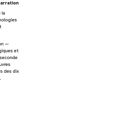
narration
 la
hnologies
t
ion –
giques et
a seconde
uvres
rs des dix
.