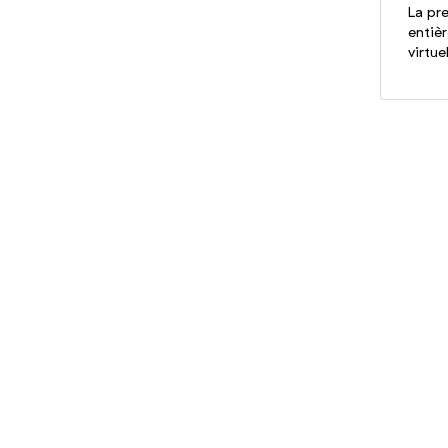
La pr
entiè
virtue