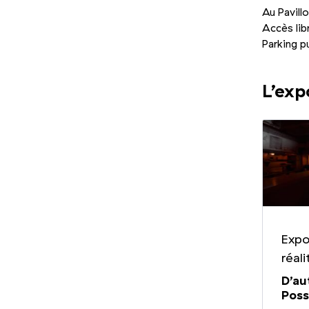
Au Pavill
Accès lib
Parking pu
L’exp
Expo
réali
D’au
Poss