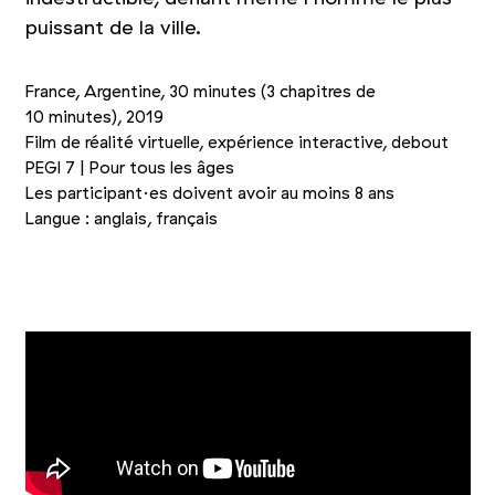
puissant de la ville.
France, Argentine, 30 minutes (3 chapitres de
10 minutes), 2019
Film de réalité virtuelle, expérience interactive, debout
PEGI 7 | Pour tous les âges
Les participant·es doivent avoir au moins 8 ans
Langue : anglais, français
+1
Photo 1/4
Photo 2/4
Photo 3/4