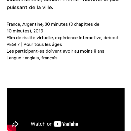
puissant de la ville.
France, Argentine, 30 minutes (3 chapitres de
10 minutes), 2019
Film de réalité virtuelle, expérience interactive, debout
PEGI 7 | Pour tous les âges
Les participant·es doivent avoir au moins 8 ans
Langue : anglais, français
+1
Photo 1/4
Photo 2/4
Photo 3/4