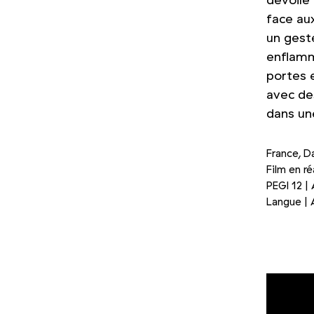
dévoile
face au
un geste
enflamm
portes 
avec de
dans un
France, D
Film en ré
PEGI 12 | 
Langue | 
Photo 1/3