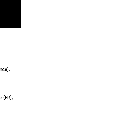
nce),
 (FR),