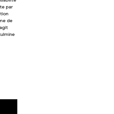
sabilité
te par
tion
rme de
agit
culmine