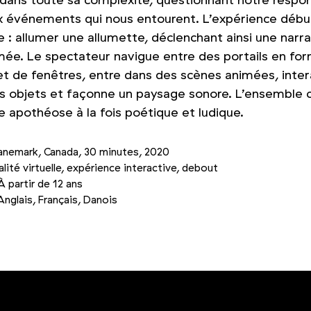
 dans toute sa complexité, questionnant notre respon
x événements qui nous entourent. L’expérience débu
 : allumer une allumette, déclenchant ainsi une narra
ée. Le spectateur navigue entre des portails en fo
et de fenêtres, entre dans des scènes animées, inter
s objets et façonne un paysage sonore. L’ensemble 
e apothéose à la fois poétique et ludique.
anemark, Canada, 30 minutes, 2020
alité virtuelle, expérience interactive, debout
À partir de 12 ans
Anglais, Français, Danois
Photo 2/3
Photo 3/3