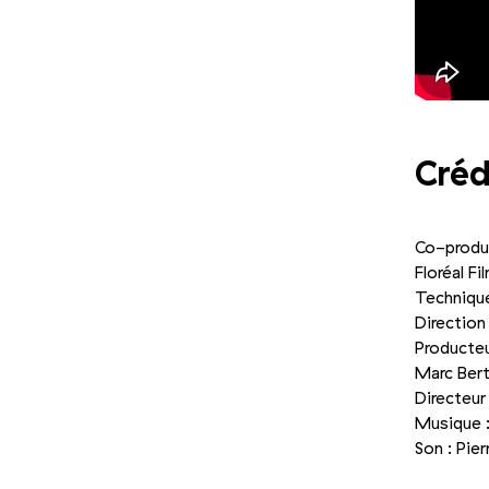
Créd
Co-produc
Floréal F
Technique
Direction 
Producteu
Marc Bert
Directeur
Musique :
Son : Pie