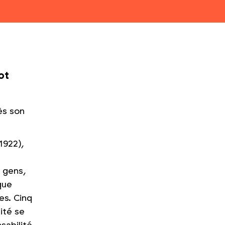
ot
rès son
1922),
s gens,
que
es. Cinq
ité se