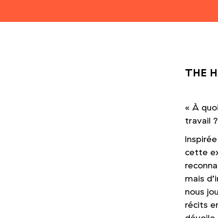
THE H
«
À quoi 
travail 
Inspiré
cette e
reconnai
mais d’i
nous jo
récits 