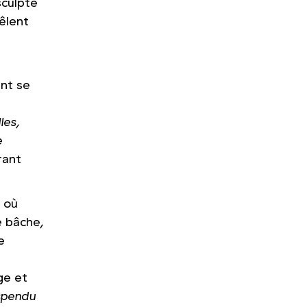
sculpte
mêlent
ant se
e
lles,
e
rant
, où
e bâche,
e
ge et
spendu