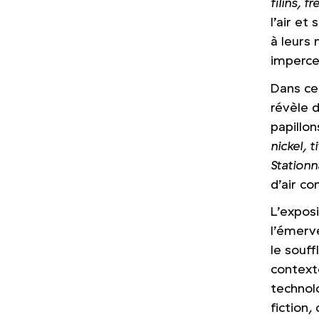
filins, 
l’air et
à leurs
impercep
Dans cer
révèle d
papillo
nickel, t
Station
d’air co
L’exposi
l’émerv
le souf
contexte
technol
fiction,