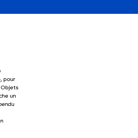
e
e, pour
 Objets
rche un
pendu
un