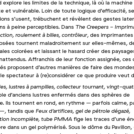
explore les limites de la technique, là où la machine
e et vulnérable. Loin de toute logique d’efficacité, s
tions s’usent, trébuchent et révèlent des gestes late
ons à peine perceptibles. Dans
The Creepers - Imprim
ction, roulement à billes, contrôleur
, des imprimantes
sées tournent maladroitement sur elles-mêmes, de
ales colorées et laissant le hasard créer des paysage
inattendus. Affranchis de leur fonction assignée, ces 
és proposent d’autres manières de faire des mondes
 le spectateur à (re)considérer ce que produire veut d
es, lustres à pampilles, collecteur tournant, vingt-quat
le d’anciens lustres enfermés dans des sphères de
e. Ils tournent en rond, en rythme – parfois calme, p
 –, tandis que
Feux d’artifices, gel de pétrole dégazé,
ion incomplète, tube PMMA
fige les traces d’une én
e dans un gel polymérisé. Sous le dôme du Pavillon,