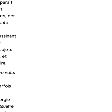
 paraît
es
nts, des
ante
ssinant
s
objets
 et
ire.
re volts
arfois
ergie
Quatre