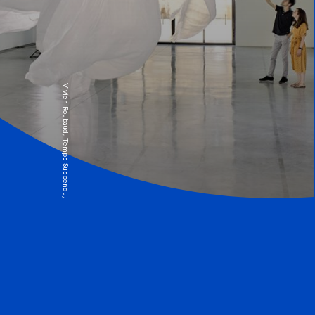
Vivien Roubaud, Temps Suspendu, © In Situ Fabienne Leclerc