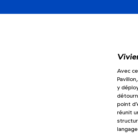
Vivi
Avec ce
Pavillon
y déplo
détourné
point d’
réunit u
structu
langage