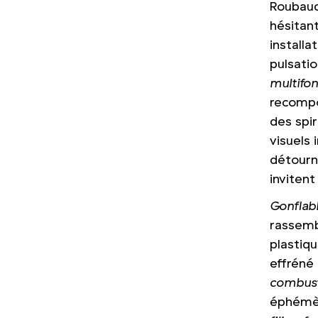
Roubaud 
hésitant
installa
pulsati
multifon
recompo
des spir
visuels 
détourn
invitent
Gonflabl
rassemb
plastiqu
effréné
combust
éphémèr