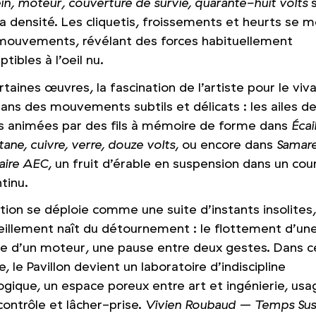
frein, moteur, couverture de survie, quarante-huit volts
 sa densité. Les cliquetis, froissements et heurts se 
 mouvements, révélant des forces habituellement
tibles à l’oeil nu.
taines œuvres, la fascination de l’artiste pour le viv
ans des mouvements subtils et délicats : les ailes d
ns animées par des fils à mémoire de forme dans
Écai
itane, cuivre, verre, douze volts
, ou encore dans
Samar
naire AEC
, un fruit d’érable en suspension dans un cou
ntinu.
tion se déploie comme une suite d’instants insolites
eillement naît du détournement : le flottement d’un
fle d’un moteur, une pause entre deux gestes. Dans c
, le Pavillon devient un laboratoire d’indiscipline
ogique, un espace poreux entre art et ingénierie, usa
 contrôle et lâcher-prise.
Vivien Roubaud – Temps Su