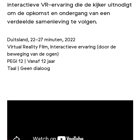
interactieve VR-ervaring die de kijker uitnodigt
om de opkomst en ondergang van een
verdeelde samenleving te volgen.
Duitsland, 22-27 minuten, 2022
Virtual Reality Film, Interactieve ervaring (door de
beweging van de ogen)
PEGI 12 | Vanaf 12 jaar
Taal | Geen dialoog
+1
Foto 1/4
Foto 2/4
Foto 3/4