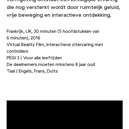
die nog versterkt wordt door ruimtelijk geluid,
vrije beweging en interactieve ontdekking.
Frankrijk, UK, 30 minuten (5 hoofdstukken van
6 minuten), 2016
Virtual Reality Film, Interactieve zitervaring met
controllers
PEGI 3 | Voor alle leeftijden
De deelnemers moeten minstens 8 jaar oud
Taal | Engels, Frans, Duits
+1
Foto 1/4
Foto 2/4
Foto 3/4