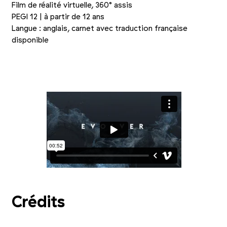
Film de réalité virtuelle, 360° assis
PEGI 12 | à partir de 12 ans
Langue : anglais, carnet avec traduction française
disponible
Photo 1/3
Photo 2/3
Photo 3/3
Crédits