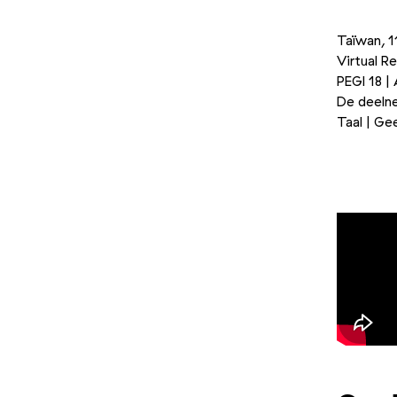
Taïwan, 1
Virtual Re
PEGI 18 |
De deelne
Taal | Ge
Foto 1/3