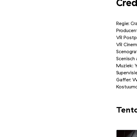
Cred
Regie: Cr
Producent
VR Postp
VR Cinem
Scenograf
Scenisch 
Muziek: 
Supervisi
Gaffer: 
Kostuumo
Tento