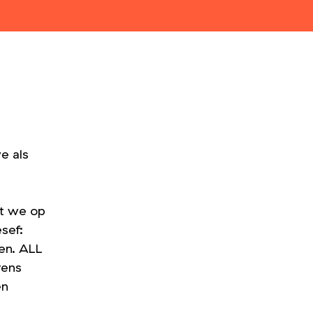
we als
at we op
sef:
en. ALL
rens
en