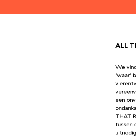
ALL T
We vind
‘
waar’ b
vierentw
vereenv
een onv
ondanks
THAT RE
tussen 
uitnodi