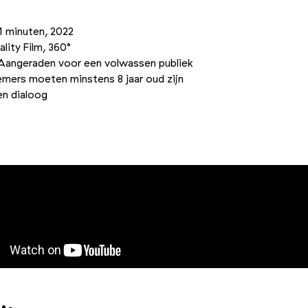
1 minuten, 2022
ality Film, 360°
 Aangeraden voor een volwassen publiek
mers moeten minstens 8 jaar oud zijn
en dialoog
Foto 2/3
Foto 3/3