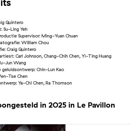
its
aig Quintero
: Su-Ling Yeh
roductie Supervisor: Ming-Yuan Chuan
atografie: William Chou
ie: Craig Quintero
artiest: Carl Johnson, Chang-Chih Chen, Yi-Ting Huang
Yu-Jun Wang
e geluidsontwerp: Chin-Lun Kao
Wen-Tse Chen
ntwerp: Ya-Chi Chen, Ra Thomson
ongesteld in 2025 in Le Pavillon