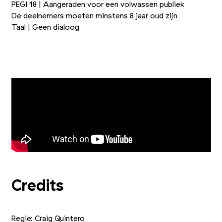
PEGI 18 | Aangeraden voor een volwassen publiek
De deelnemers moeten minstens 8 jaar oud zijn
Taal | Geen dialoog
Foto 1/3
Foto 2/3
Foto 3/3
Credits
Regie: Craig Quintero