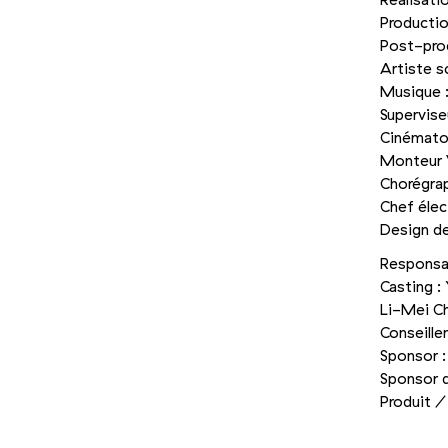
Réalisati
Productio
Post-pro
Artiste s
Musique 
Supervise
Cinémato
Monteur 
Chorégra
Chef éle
Design d
Responsab
Casting :
Li-Mei Ch
Conseille
Sponsor :
Sponsor 
Produit /