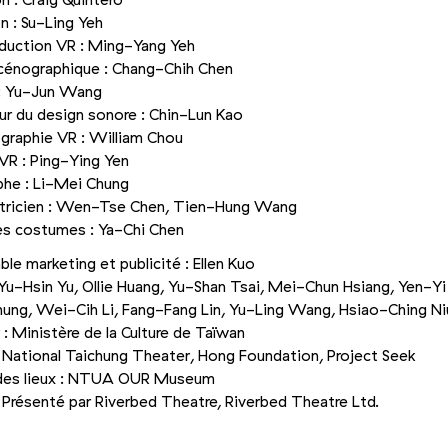
on : Craig Quintero
n : Su-Ling Yeh
duction VR : Ming-Yang Yeh
cénographique : Chang-Chih Chen
: Yu-Jun Wang
ur du design sonore : Chin-Lun Kao
graphie VR : William Chou
VR : Ping-Ying Yen
phe : Li-Mei Chung
ctricien : Wen-Tse Chen, Tien-Hung Wang
es costumes : Ya-Chi Chen
le marketing et publicité : Ellen Kuo
 Yu-Hsin Yu, Ollie Huang, Yu-Shan Tsai, Mei-Chun Hsiang, Yen-Yi
ung, Wei-Cih Li, Fang-Fang Lin, Yu-Ling Wang, Hsiao-Ching Ni
r : Ministère de la Culture de Taïwan
 National Taichung Theater, Hong Foundation, Project Seek
des lieux : NTUA OUR Museum
 Présenté par Riverbed Theatre, Riverbed Theatre Ltd.