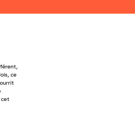
férent,
ois, ce
ourrit
e
 cet