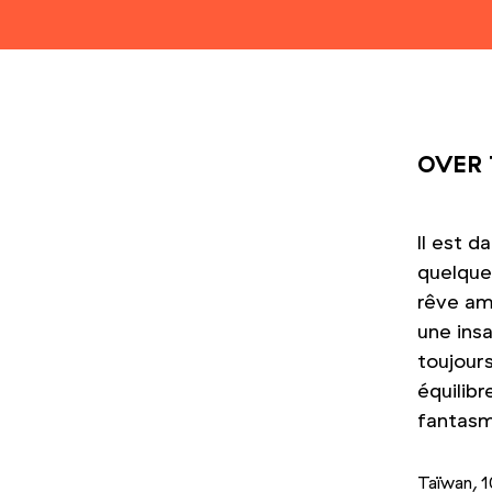
OVER 
Il est d
quelque 
rêve am
une insa
toujour
équilibr
fantasme
Taïwan, 1