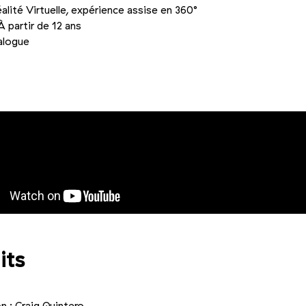
éalité Virtuelle, expérience assise en 360°
À partir de 12 ans
alogue
Photo 2/3
Photo 3/3
its