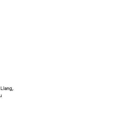
 Liang,
u