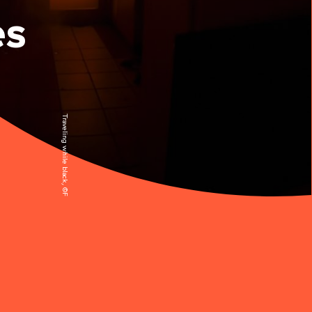
es
Traveling while black, ©Felix
&
Paul Studios