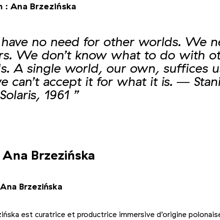
n : Ana Brzezińska
have no need for other worlds. We 
rs. We don’t know what to do with o
s. A single world, our own, suffices u
e can’t accept it for what it is. ― Stan
Solaris, 1961 ”
+2
Photo 2/5
Photo 3/5
 Ana Brzezińska
Ana Brzezińska
ińska est curatrice et productrice immersive d’origine polonais