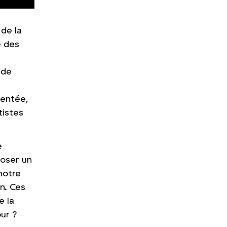
 de la
e des
 de
s
mentée,
tistes
e
 poser un
notre
n. Ces
e la
ur ?