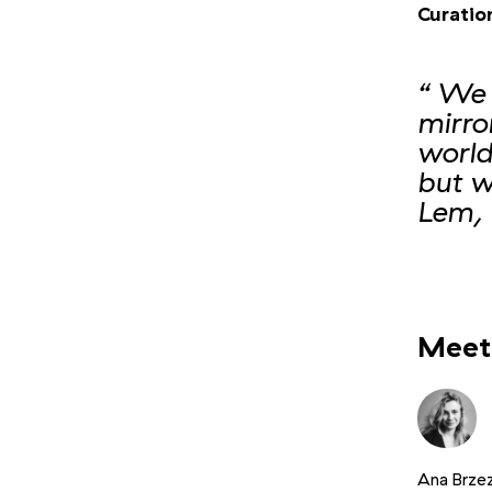
Curatio
“ We 
mirro
world
but w
Lem, 
Photo 1/5
Meet
Ana Brzez