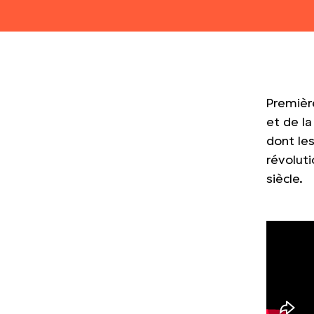
Premièr
et de la
dont le
révoluti
siècle.