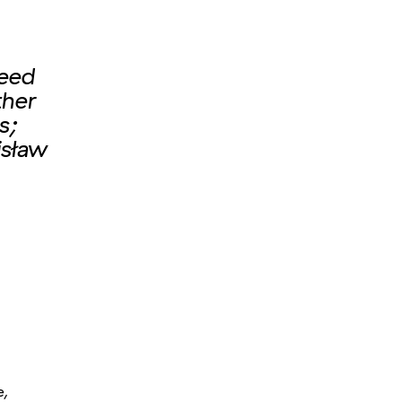
need
ther
s;
isław
e,