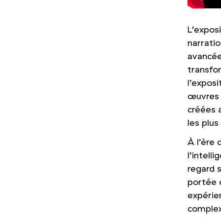
L’exposi
narratio
avancée
transfo
l’expos
œuvres r
créées 
les plu
À l’ère
l’intell
regard s
portée 
expérie
complex